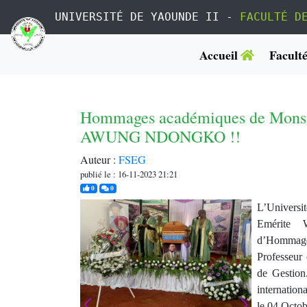
UNIVERSITÉ DE YAOUNDE II -
FACULTÉ D
Accueil
Facult
Hommages académiques de Monsie
AWUNG NDONGKO !!
Auteur :
FSEG
publié le : 16-11-2023 21:21
j'aime
commentaires
0
0
L’Universi
Emérite
d’Hommage
Professeur
de Gestion
internation
le 04 Octob