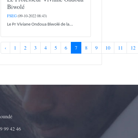
Biwolé
FSEG
(09-10-2022 08:43)
Le Pr Viviane Ondoua Biwolé de la...
‹
1
2
3
4
5
6
7
8
9
10
11
12
aoundé
9 99 42 46