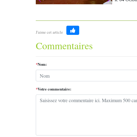
J'aime cet article
Like
Commentaires
*
Nom:
*
Votre commentaire: