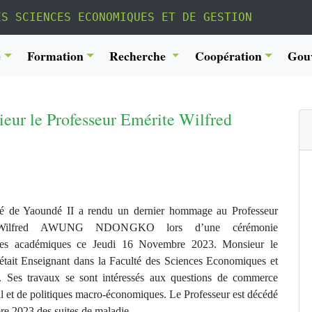
ES SCIENCES ECONOMIQUES ET DE GESTION
é
Formation
Recherche
Coopération
Gou
ur le Professeur Emérite Wilfred
té de Yaoundé II a rendu un dernier hommage au Professeur
 Wilfred AWUNG NDONGKO lors d’une cérémonie
s académiques ce Jeudi 16 Novembre 2023. Monsieur le
 était Enseignant dans la Faculté des Sciences Economiques et
. Ses travaux se sont intéressés aux questions de commerce
al et de politiques macro-économiques. Le Professeur est décédé
re 2023 des suites de maladie.