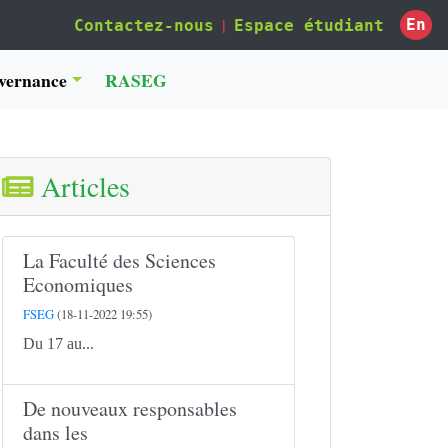
|
En
Contactez-nous
Espace étudiant
vernance
RASEG
Articles
La Faculté des Sciences
Economiques
FSEG
(18-11-2022 19:55)
Du 17 au...
De nouveaux responsables
dans les