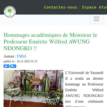
|
Contactez-nous
Espace étu
Hommages académiques de Monsieur le
Professeur Emérite Wilfred AWUNG
NDONGKO !!
Auteur :
FSEG
publié le : 16-11-2023 21:21
j'aime
commentaires
0
0
L’Université de Yaoundé
II a rendu un dernier
hommage au Professeur
Emérite Wilfred
AWUNG NDONGKO
lors d’une cérémonie