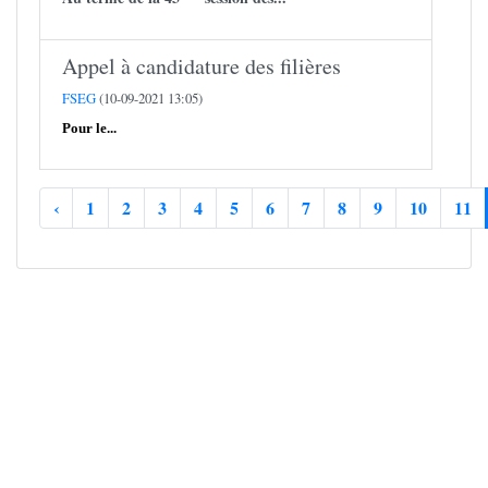
Appel à candidature des filières
FSEG
(10-09-2021 13:05)
Pour le...
‹
1
2
3
4
5
6
7
8
9
10
11