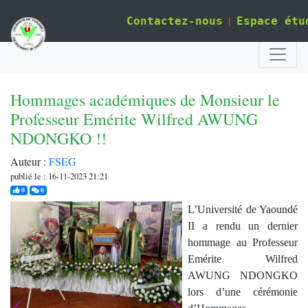
|
Contactez-nous
Espace étu
Hommages académiques de Monsieur le
Professeur Emérite Wilfred AWUNG
NDONGKO !!
Auteur :
FSEG
publié le : 16-11-2023 21:21
j'aime
commentaires
0
0
L’Université de Yaoundé
II a rendu un dernier
hommage au Professeur
Emérite Wilfred
AWUNG NDONGKO
lors d’une cérémonie