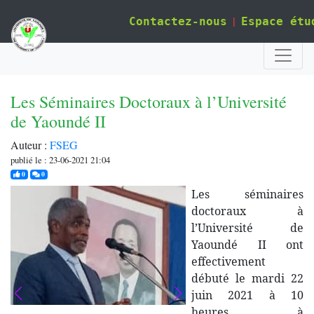
|
Contactez-nous
Espace étu
Les Séminaires Doctoraux à l’Université
de Yaoundé II
Auteur :
FSEG
publié le : 23-06-2021 21:04
j'aime
commentaires
0
0
Les séminaires
doctoraux à
l’Université de
Yaoundé II ont
effectivement
débuté le mardi 22
juin 2021 à 10
heures à