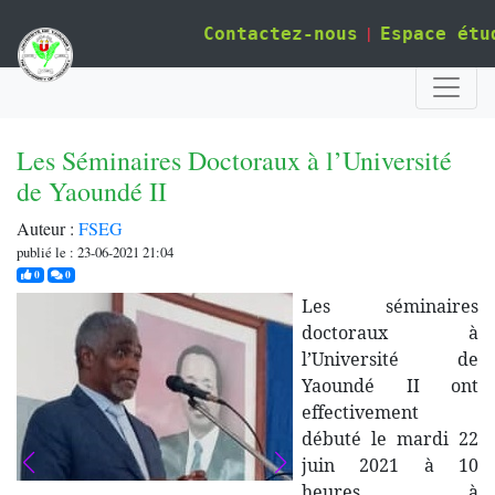
|
Contactez-nous
Espace étu
Les Séminaires Doctoraux à l’Université
de Yaoundé II
Auteur :
FSEG
publié le : 23-06-2021 21:04
j'aime
commentaires
0
0
Les séminaires
doctoraux à
l’Université de
Yaoundé II ont
effectivement
débuté le mardi 22
juin 2021 à 10
heures à