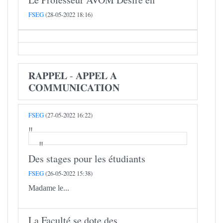
FSEG
(28-05-2022 18:16)
𝐑𝐀𝐏𝐏𝐄𝐋 - 𝐀𝐏𝐏𝐄𝐋 𝐀
𝐂𝐎𝐌𝐌𝐔𝐍𝐈𝐂𝐀𝐓𝐈𝐎𝐍
FSEG
(27-05-2022 16:22)
Des stages pour les étudiants
FSEG
(26-05-2022 15:38)
Madame le...
La Faculté se dote des