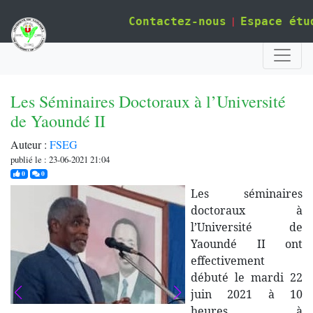
|
Contactez-nous
Espace étu
Les Séminaires Doctoraux à l’Université
de Yaoundé II
Auteur :
FSEG
publié le : 23-06-2021 21:04
j'aime
commentaires
0
0
Les séminaires
doctoraux à
l’Université de
Yaoundé II ont
effectivement
débuté le mardi 22
juin 2021 à 10
heures à