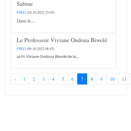
Sabine
FSEG
(24-10-2022 23:03)
Dans le...
Le Professeur Viviane Ondoua Biwolé
FSEG
(09-10-2022 08:43)
Le Pr Viviane Ondoua Biwolé de la...
‹
1
2
3
4
5
6
7
8
9
10
11