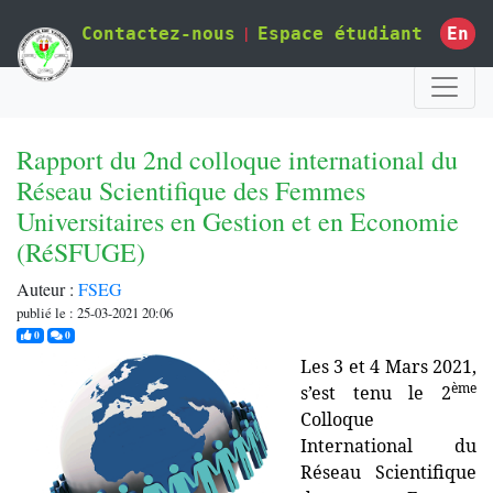
|
En
Contactez-nous
Espace étudiant
Rapport du 2nd colloque international du
Réseau Scientifique des Femmes
Universitaires en Gestion et en Economie
(RéSFUGE)
Auteur :
FSEG
publié le : 25-03-2021 20:06
j'aime
commentaires
0
0
Les 3 et 4 Mars 2021,
ème
s’est tenu le 2
Colloque
International du
Réseau Scientifique