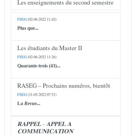
Les enseignements du second semestre
FSEG
(02-06-2022 11:42)
Plus que...
Les étudiants du Master II
FSEG
(02-06-2022 11:26)
Quarante-trois (43)...
RASEG – Prochains numéros, bientôt
FSEG
(31-05-2022 07:51)
La
Revue...
𝐑𝐀𝐏𝐏𝐄𝐋 - 𝐀𝐏𝐏𝐄𝐋 𝐀
𝐂𝐎𝐌𝐌𝐔𝐍𝐈𝐂𝐀𝐓𝐈𝐎𝐍