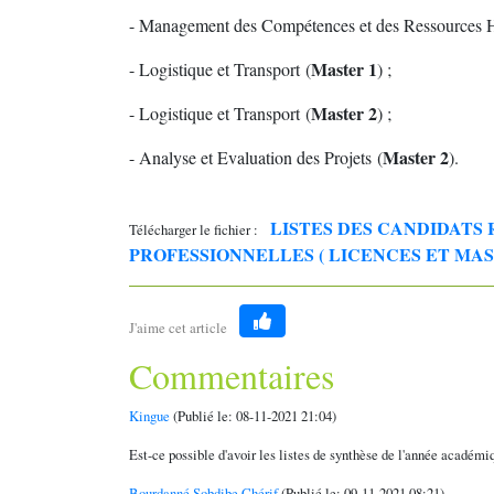
- Management des Compétences et des Ressources 
Master 1
- Logistique et Transport (
) ;
Master 2
- Logistique et Transport (
) ;
Master 2
- Analyse et Evaluation des Projets (
).
LISTES DES CANDIDATS 
Télécharger le fichier :
PROFESSIONNELLES ( LICENCES ET MASTE
J'aime cet article
Like
Commentaires
Kingue
(Publié le: 08-11-2021 21:04)
Est-ce possible d'avoir les listes de synthèse de l'année académ
Bourdanné Sobdibe Chérif
(Publié le: 09-11-2021 08:21)