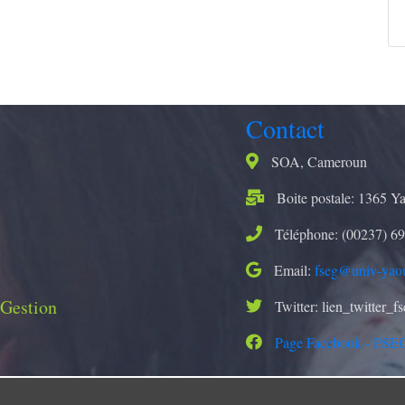
Contact
SOA, Cameroun
Boite postale: 1365 Y
Téléphone: (00237) 69
Email:
fseg@univ-yao
 Gestion
Twitter: lien_twitter_f
Page Facebook - FSE