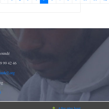
aoundé
9 99 42 46
unde2.org
seg
G
Aller plus haut