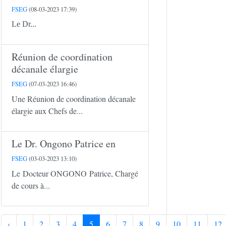
FSEG
(08-03-2023 17:39)
Le Dr...
Réunion de coordination
décanale élargie
FSEG
(07-03-2023 16:46)
Une Réunion de coordination décanale
élargie aux Chefs de...
Le Dr. Ongono Patrice en
FSEG
(03-03-2023 13:10)
Le Docteur ONGONO Patrice, Chargé
de cours à...
‹
1
2
3
4
5
6
7
8
9
10
11
12