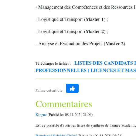
- Management des Compétences et des Ressources 
Master 1
- Logistique et Transport (
) ;
Master 2
- Logistique et Transport (
) ;
Master 2
- Analyse et Evaluation des Projets (
).
LISTES DES CANDIDATS 
Télécharger le fichier :
PROFESSIONNELLES ( LICENCES ET MASTE
J'aime cet article
Like
Commentaires
Kingue
(Publié le: 08-11-2021 21:04)
Est-ce possible d'avoir les listes de synthèse de l'année académ
Bourdanné Sobdibe Chérif
(Publié le: 09-11-2021 08:21)