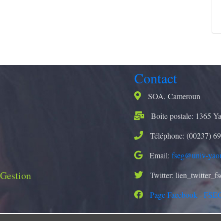
Contact
SOA, Cameroun
Boite postale: 1365 Y
Téléphone: (00237) 69
Email:
fseg@univ-yao
 Gestion
Twitter: lien_twitter_f
Page Facebook - FSE