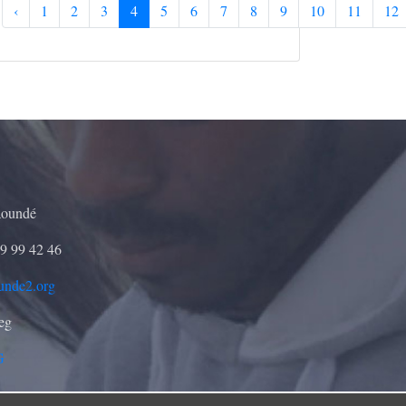
‹
1
2
3
4
5
6
7
8
9
10
11
12
aoundé
9 99 42 46
unde2.org
seg
G