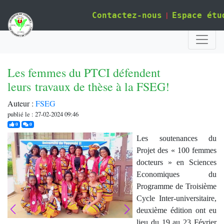
|
Contactez-nous
Espace étu
Les femmes du PTCI défendent
leurs travaux de thèse à la FSEG!
Auteur :
FSEG
publié le : 27-02-2024 09:46
j'aime
commentaires
0
0
Les soutenances du
Projet des « 100 femmes
docteurs » en Sciences
Economiques du
Programme de Tr
oisième
Cycle Inter-universitaire,
deuxième édition
ont eu
lieu du 19 au 23 Février