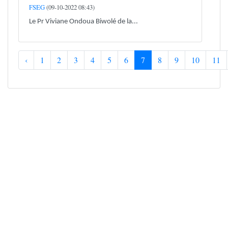
FSEG
(09-10-2022 08:43)
Le Pr Viviane Ondoua Biwolé de la...
‹
1
2
3
4
5
6
7
8
9
10
11