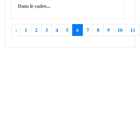
Dans le cadre...
‹
1
2
3
4
5
6
7
8
9
10
11