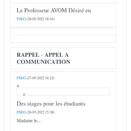
Le Professeur AVOM Désiré en
FSEG
(28-05-2022 18:16)
𝐑𝐀𝐏𝐏𝐄𝐋 - 𝐀𝐏𝐏𝐄𝐋 𝐀
𝐂𝐎𝐌𝐌𝐔𝐍𝐈𝐂𝐀𝐓𝐈𝐎𝐍
FSEG
(27-05-2022 16:22)
Des stages pour les étudiants
FSEG
(26-05-2022 15:38)
Madame le...