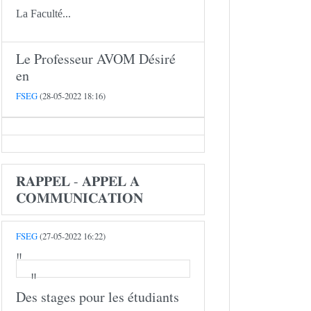
La Faculté...
Le Professeur AVOM Désiré
en
FSEG
(28-05-2022 18:16)
𝐑𝐀𝐏𝐏𝐄𝐋 - 𝐀𝐏𝐏𝐄𝐋 𝐀
𝐂𝐎𝐌𝐌𝐔𝐍𝐈𝐂𝐀𝐓𝐈𝐎𝐍
FSEG
(27-05-2022 16:22)
Des stages pour les étudiants