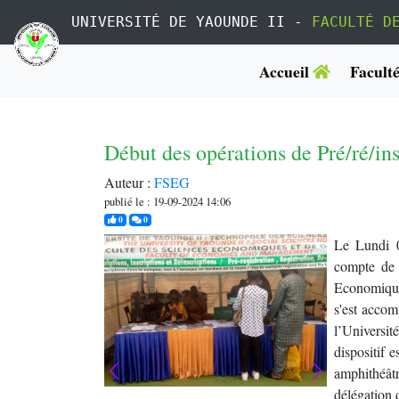
UNIVERSITÉ DE YAOUNDE II -
FACULTÉ D
Accueil
Facult
Début des opérations de Pré/ré/in
Auteur :
FSEG
publié le : 19-09-2024 14:06
j'aime
commentaires
0
0
Le Lundi 0
compte de 
Economique
s'est accom
l’Universi
dispositif e
amphithéât
délégation d