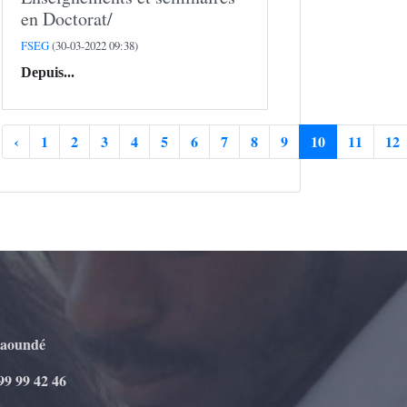
en Doctorat/
FSEG
(30-03-2022 09:38)
Depuis...
‹
1
2
3
4
5
6
7
8
9
10
11
12
Yaoundé
99 99 42 46