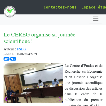
|
Contactez-nous
Espace étu
Le CEREG organise sa journée
scientifique!
Auteur :
FSEG
publié le : 11-01-2024 22:21
j'aime
commentaires
0
0
Le Centre d'Etudes et de
Recherche en Economie
et en Gestion a organisé
une journée scientifique
de discussion des articles
dans le cadre de la
publication du premier
numéro de son Working