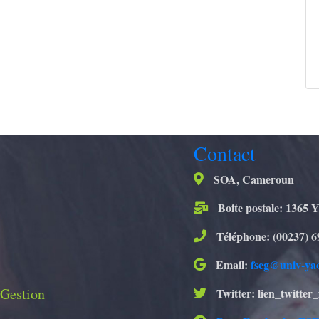
Contact
SOA, Cameroun
Boite postale: 1365 
Téléphone: (00237) 6
Email:
fseg@univ-ya
 Gestion
Twitter: lien_twitter_