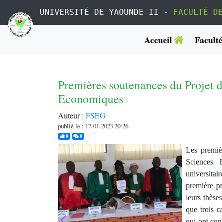
UNIVERSITÉ DE YAOUNDE II -
FACULTÉ D
Accueil
Facult
Premières soutenances du Projet 
Economiques
Auteur :
FSEG
publié le : 17-01-2023 20:26
j'aime
commentaires
0
0
Les premiè
Sciences
universitair
première p
leurs thèses
que trois c
qui ont con