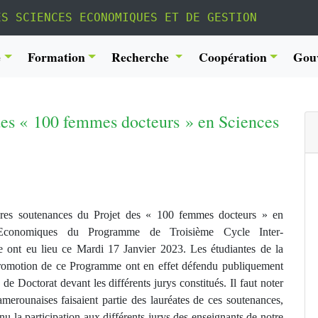
ES SCIENCES ECONOMIQUES ET DE GESTION
é
Formation
Recherche
Coopération
Gou
des « 100 femmes docteurs » en Sciences
res soutenances du Projet des « 100 femmes docteurs » en
 Economiques du Programme de Tr
oisième Cycle Inter-
e
ont eu lieu ce Mardi 17 Janvier 2023. Les étudiantes de la
romotion de ce Programme ont en effet défendu publiquement
 de Doctorat devant les différents jurys constitués. Il faut noter
amerounaises faisaient partie des lauréates de ces soutenances,
nu la participation aux différents jurys des enseignants de notre