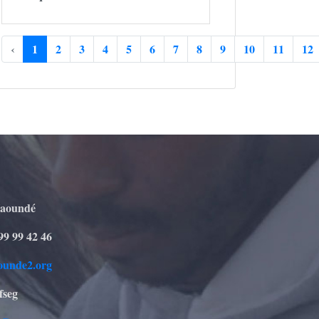
‹
1
2
3
4
5
6
7
8
9
10
11
12
Yaoundé
99 99 42 46
ounde2.org
fseg