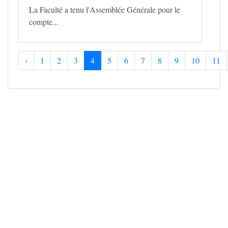
La Faculté a tenu l'Assemblée Générale pour le
compte...
‹
1
2
3
4
5
6
7
8
9
10
11