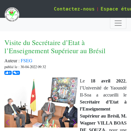
|
Contactez-nous
Espace étu
Visite du Secrétaire d’Etat à
l’Enseignement Supérieur au Brésil
Auteur :
FSEG
publié le : 30-04-2022 09:32
j'aime
commentaires
0
0
Le
18
a
vril 2022
,
l’Université de Y
aoundé
II-Soa a accueilli le
Secrétaire d’Etat à
l’Enseignement
Supérieur au Brésil, M.
Wagner VILLA BOAS
DE SOUZA,
pour une