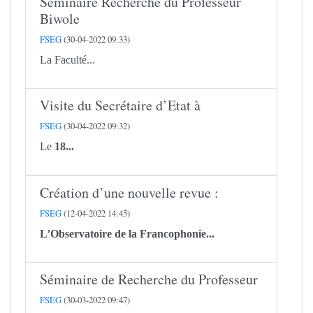
Séminaire Recherche du Professeur
Biwole
FSEG
(30-04-2022 09:33)
La Faculté...
Visite du Secrétaire d’Etat à
FSEG
(30-04-2022 09:32)
Le
18...
Création d’une nouvelle revue :
FSEG
(12-04-2022 14:45)
L’Observatoire de la Francophonie...
Séminaire de Recherche du Professeur
FSEG
(30-03-2022 09:47)