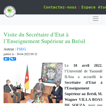
|
Contactez-nous
Espace étu
Visite du Secrétaire d’Etat à
l’Enseignement Supérieur au Brésil
Auteur :
FSEG
publié le : 30-04-2022 09:32
j'aime
commentaires
0
0
Le
18
a
vril 2022
,
l’Université de Y
aoundé
II-Soa a accueilli le
Secrétaire d’Etat à
l’Enseignement
Supérieur au Brésil, M.
Wagner VILLA BOAS
DE SOUZA,
pour une