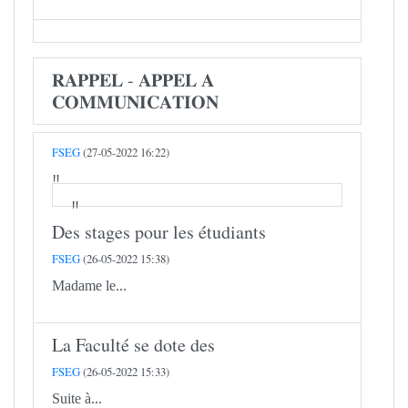
𝐑𝐀𝐏𝐏𝐄𝐋 - 𝐀𝐏𝐏𝐄𝐋 𝐀
𝐂𝐎𝐌𝐌𝐔𝐍𝐈𝐂𝐀𝐓𝐈𝐎𝐍
FSEG
(27-05-2022 16:22)
Des stages pour les étudiants
FSEG
(26-05-2022 15:38)
Madame le...
La Faculté se dote des
FSEG
(26-05-2022 15:33)
Suite à...