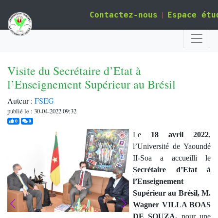
|
Contactez-nous
Espace étu
Visite du Secrétaire d’Etat à
l’Enseignement Supérieur au Brésil
Auteur :
FSEG
publié le : 30-04-2022 09:32
j'aime
commentaires
0
0
Le
18
a
vril 2022
,
l’Université de Y
aoundé
II-Soa a accueilli le
Secrétaire d’Etat à
l’Enseignement
Supérieur au Brésil, M.
Wagner VILLA BOAS
DE SOUZA,
pour une