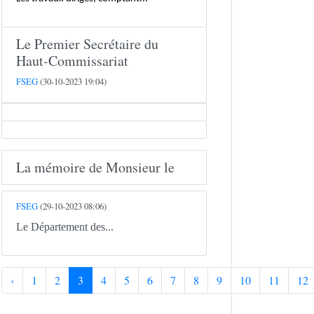
Le Premier Secrétaire du
Haut-Commissariat
FSEG
(30-10-2023 19:04)
La mémoire de Monsieur le
FSEG
(29-10-2023 08:06)
Le Département des...
‹
1
2
3
4
5
6
7
8
9
10
11
12