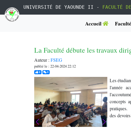
UNIVERSITÉ DE YAOUNDE II -
FACULTÉ D
Accueil
Facult
La Faculté débute les travaux dir
Auteur :
FSEG
publié le : 22-04-2024 22:12
j'aime
commentaires
0
0
Les étudian
l'année a
l'accoutum
concepts a
pratiques
des devoirs