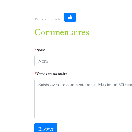
J'aime cet article
Like
Commentaires
*
Nom:
*
Votre commentaire:
Envoyer