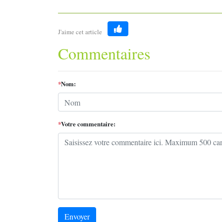
J'aime cet article
Like
Commentaires
*
Nom:
*
Votre commentaire:
Envoyer