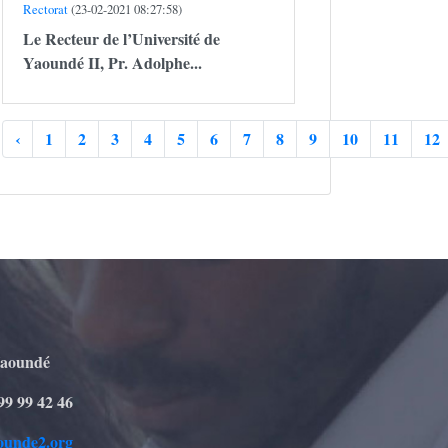
Rectorat
(23-02-2021 08:27:58)
Le Recteur de l’Université de
Yaoundé II,
Pr. Adolphe...
‹
1
2
3
4
5
6
7
8
9
10
11
12
Yaoundé
99 99 42 46
ounde2.org