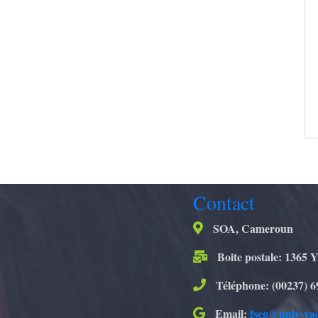
Contact
SOA, Cameroun
Boite postale: 1365 
Téléphone: (00237) 6
Email:
fseg@univ-ya