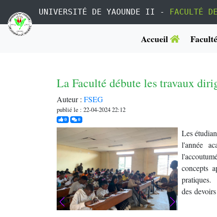
UNIVERSITÉ DE YAOUNDE II -
FACULTÉ D
Accueil
Facult
La Faculté débute les travaux dir
Auteur :
FSEG
publié le : 22-04-2024 22:12
j'aime
commentaires
0
0
Les étudian
l'année a
l'accoutum
concepts a
pratiques
des devoirs