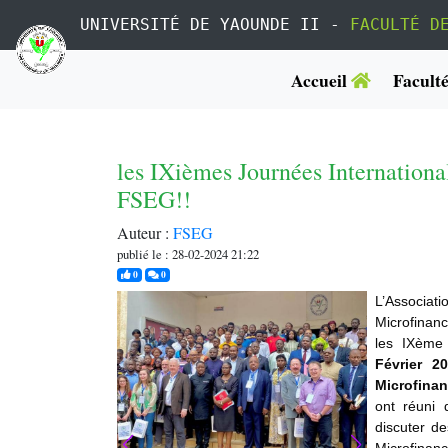
UNIVERSITÉ DE YAOUNDE II -
FACULTÉ D
Accueil
Facult
les IXièmes Journées International
FSEG!!
Auteur :
FSEG
publié le : 28-02-2024 21:22
j'aime
commentaires
0
0
L’Associa
Microfinanc
les IXème 
Février 
Microfinan
ont réuni 
discuter d