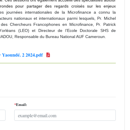
e.
Ces sessions ont également accueilli des spécialistes autour
rondes pour partager des regards croisés sur les enjeux
es journées internationales de la Microfinance a connu la
acteurs nationaux et internationaux parmi lesquels, Pr. Michel
e des Chercheurs Francophones en Microfinance, Pr. Patrick
D’orléans (LEO) et Directeur de l’Ecole Doctorale SHS de
AMADOU, Responsable du Bureau National AUF Cameroun.
 Yaoundé. 2 2024.pdf
*
Email: