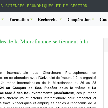
ES SCIENCES ECONOMIQUES ET DE GESTION
é
Formation
Recherche
Coopération
Gou
es de la Microfinance se tiennent à la
tion Internationale des Chercheurs Francophones en
e, en collaboration avec l’Université de Yaoundé 2, a organisé
Journées Internationales de la Microfinance du 26 au 28
2024 au Campus de Soa. Placées sous le thème
« La
ce face à des bouleversements planétaires
»
, ces journées
des chercheurs et acteurs internationaux pour présenter et
es travaux théoriques et empiriques dédiés à l’économie de la