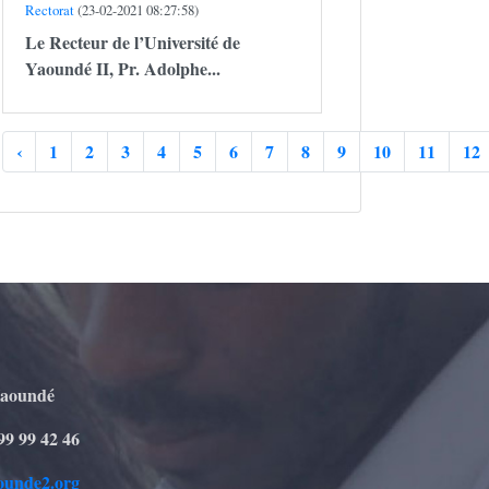
Rectorat
(23-02-2021 08:27:58)
Le Recteur de l’Université de
Yaoundé II,
Pr. Adolphe...
‹
1
2
3
4
5
6
7
8
9
10
11
12
Yaoundé
99 99 42 46
ounde2.org