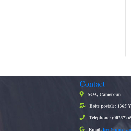
Contact
SOA, Cameroun
Boite postale: 1365 
Téléphone: (00237) 6
Email:
fseg@univ-ya