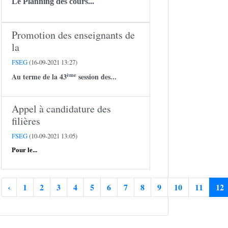
Le Planning des cours...
Promotion des enseignants de
la
FSEG
(16-09-2021 13:27)
ème
Au terme de la 43
session des...
Appel à candidature des
filières
FSEG
(10-09-2021 13:05)
Pour le...
‹
1
2
3
4
5
6
7
8
9
10
11
12