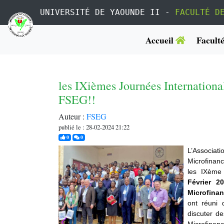
UNIVERSITÉ DE YAOUNDE II -
FACULTÉ D
Accueil
Facult
les IXièmes Journées International
FSEG!!
Auteur :
FSEG
publié le : 28-02-2024 21:22
j'aime
commentaires
0
0
L’Associa
Microfinanc
les IXème 
Février 
Microfinan
ont réuni 
discuter d