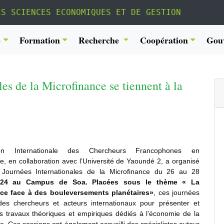
ES SCIENCES ECONOMIQUES ET DE GESTION
é
Formation
Recherche
Coopération
Gou
es de la Microfinance se tiennent à la
tion Internationale des Chercheurs Francophones en
e, en collaboration avec l’Université de Yaoundé 2, a organisé
Journées Internationales de la Microfinance du 26 au 28
2024 au Campus de Soa. Placées sous le thème
« La
ce face à des bouleversements planétaires
»
, ces journées
des chercheurs et acteurs internationaux pour présenter et
es travaux théoriques et empiriques dédiés à l’économie de la