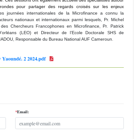
e.
Ces sessions ont également accueilli des spécialistes autour
rondes pour partager des regards croisés sur les enjeux
es journées internationales de la Microfinance a connu la
acteurs nationaux et internationaux parmi lesquels, Pr. Michel
e des Chercheurs Francophones en Microfinance, Pr. Patrick
D’orléans (LEO) et Directeur de l’Ecole Doctorale SHS de
AMADOU, Responsable du Bureau National AUF Cameroun.
 Yaoundé. 2 2024.pdf
*
Email: