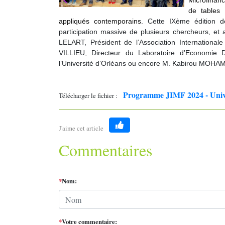
Microfinanc
de tables 
appliqués contemporains
. Cette IXème édition d
participation massive de plusieurs chercheurs, et 
LELART, Président de l’Association International
VILLIEU, Directeur du Laboratoire d’Economie 
l’Université d’Orléans ou encore M. Kabirou MOH
Programme JIMF 2024 - Univ
Télécharger le fichier :
J'aime cet article
Like
Commentaires
*
Nom:
*
Votre commentaire: