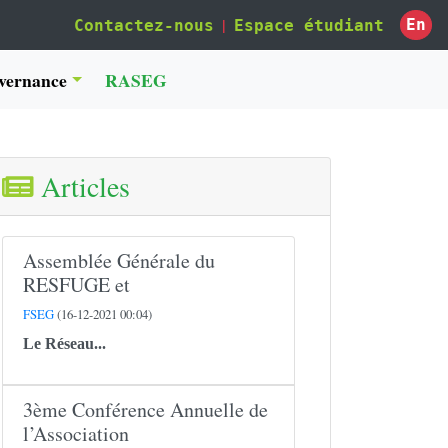
|
En
Contactez-nous
Espace étudiant
vernance
RASEG
Articles
Assemblée Générale du
RESFUGE et
FSEG
(16-12-2021 00:04)
Le
Réseau...
3ème Conférence Annuelle de
l’Association