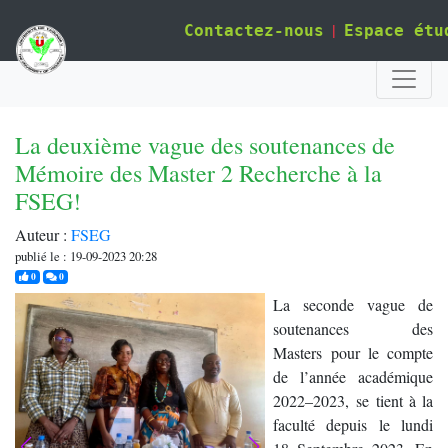
|
Contactez-nous
Espace étu
La deuxième vague des soutenances de
Mémoire des Master 2 Recherche à la
FSEG!
Auteur :
FSEG
publié le : 19-09-2023 20:28
j'aime
commentaires
0
0
La seconde vague de
soutenances des
Masters pour le compte
de l’année académique
2022–2023, se tient à la
faculté depuis le lundi