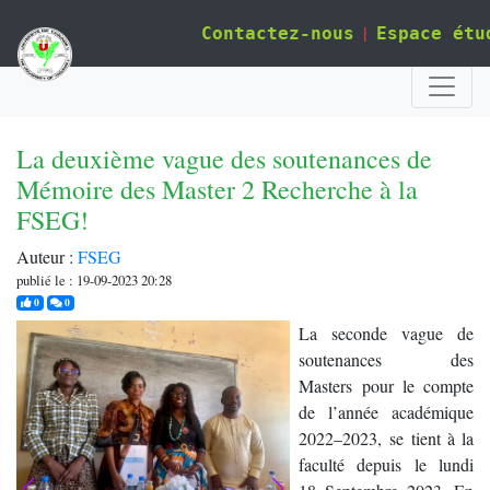
|
Contactez-nous
Espace étu
La deuxième vague des soutenances de
Mémoire des Master 2 Recherche à la
FSEG!
Auteur :
FSEG
publié le : 19-09-2023 20:28
j'aime
commentaires
0
0
La seconde vague de
soutenances des
Masters pour le compte
de l’année académique
2022–2023, se tient à la
faculté depuis le lundi