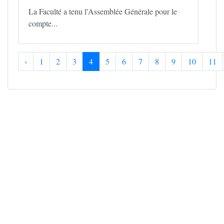
La Faculté a tenu l'Assemblée Générale pour le
compte...
‹
1
2
3
4
5
6
7
8
9
10
11