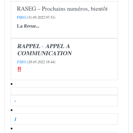
RASEG – Prochains numéros, bientôt
FSEG
(31-05-2022 07:51)
La
Revue...
𝐑𝐀𝐏𝐏𝐄𝐋 - 𝐀𝐏𝐏𝐄𝐋 𝐀
𝐂𝐎𝐌𝐌𝐔𝐍𝐈𝐂𝐀𝐓𝐈𝐎𝐍
FSEG
(28-05-2022 18:44)
‹
1