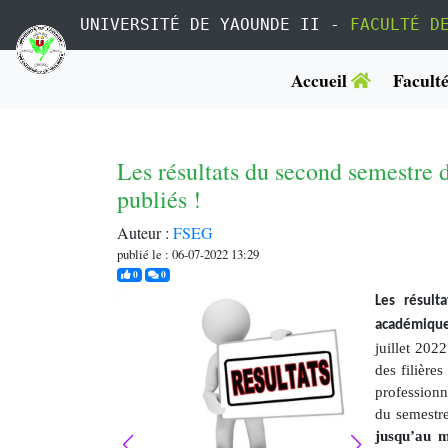
UNIVERSITÉ DE YAOUNDE II -
FACULTÉ D
Accueil
Facult
Les résultats du second semestre
publiés !
Auteur :
FSEG
publié le : 06-07-2022 13:29
j'aime
commentaires
0
0
Les résult
académiqu
juillet 202
des filière
professionn
du semestre
jusqu’au m