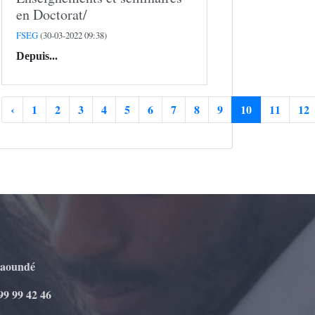
en Doctorat/
FSEG
(30-03-2022 09:38)
Depuis...
‹
1
2
3
4
5
6
7
8
9
10
11
12
Yaoundé
99 99 42 46