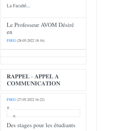
La Faculté...
Le Professeur AVOM Désiré
en
FSEG
(28-05-2022 18:16)
𝐑𝐀𝐏𝐏𝐄𝐋 - 𝐀𝐏𝐏𝐄𝐋 𝐀
𝐂𝐎𝐌𝐌𝐔𝐍𝐈𝐂𝐀𝐓𝐈𝐎𝐍
FSEG
(27-05-2022 16:22)
Des stages pour les étudiants