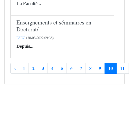
La Faculté...
Enseignements et séminaires en
Doctorat/
FSEG
(30-03-2022 09:38)
Depuis...
‹
1
2
3
4
5
6
7
8
9
10
11