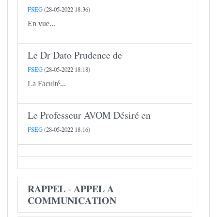
FSEG
(28-05-2022 18:36)
En vue...
Le Dr Dato Prudence de
FSEG
(28-05-2022 18:18)
La Faculté...
Le Professeur AVOM Désiré en
FSEG
(28-05-2022 18:16)
𝐑𝐀𝐏𝐏𝐄𝐋 - 𝐀𝐏𝐏𝐄𝐋 𝐀
𝐂𝐎𝐌𝐌𝐔𝐍𝐈𝐂𝐀𝐓𝐈𝐎𝐍