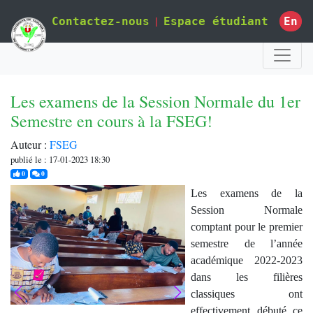
|
En
Contactez-nous
Espace étudiant
Les examens de la Session Normale du 1er
Semestre en cours à la FSEG!
Auteur :
FSEG
publié le : 17-01-2023 18:30
j'aime
commentaires
0
0
Les examens de la
Session Normale
comptant pour le premier
semestre de l’année
académique 2022-2023
dans les filières
classiques ont
effectivement débuté ce