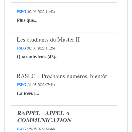
FSEG
(02-06-2022 11:42)
Plus que...
Les étudiants du Master II
FSEG
(02-06-2022 11:26)
Quarante-trois (43)...
RASEG – Prochains numéros, bientôt
FSEG
(31-05-2022 07:51)
La
Revue...
𝐑𝐀𝐏𝐏𝐄𝐋 - 𝐀𝐏𝐏𝐄𝐋 𝐀
𝐂𝐎𝐌𝐌𝐔𝐍𝐈𝐂𝐀𝐓𝐈𝐎𝐍
FSEG
(28-05-2022 18:44)