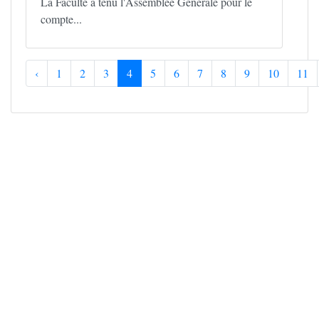
La Faculté a tenu l'Assemblée Générale pour le
compte...
‹
1
2
3
4
5
6
7
8
9
10
11