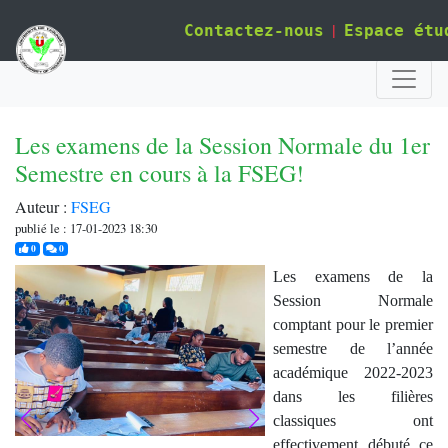
|
Contactez-nous
Espace étu
Les examens de la Session Normale du 1er
Semestre en cours à la FSEG!
Auteur :
FSEG
publié le : 17-01-2023 18:30
j'aime
commentaires
0
0
Les examens de la
Session Normale
comptant pour le premier
semestre de l’année
académique 2022-2023
dans les filières
classiques ont
effectivement débuté ce