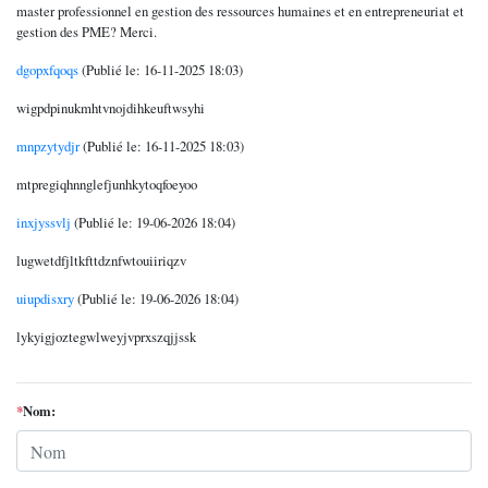
master professionnel en gestion des ressources humaines et en entrepreneuriat et
gestion des PME? Merci.
dgopxfqoqs
(Publié le: 16-11-2025 18:03)
wigpdpinukmhtvnojdihkeuftwsyhi
mnpzytydjr
(Publié le: 16-11-2025 18:03)
mtpregiqhnnglefjunhkytoqfoeyoo
inxjyssvlj
(Publié le: 19-06-2026 18:04)
lugwetdfjltkfttdznfwtouiiriqzv
uiupdisxry
(Publié le: 19-06-2026 18:04)
lykyigjoztegwlweyjvprxszqjjssk
*
Nom: