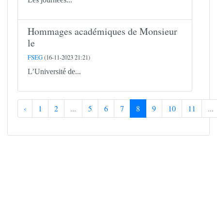
Hommages académiques de Monsieur
le
FSEG
(16-11-2023 21:21)
L’Université de...
‹
1
2
...
5
6
7
8
9
10
11
...