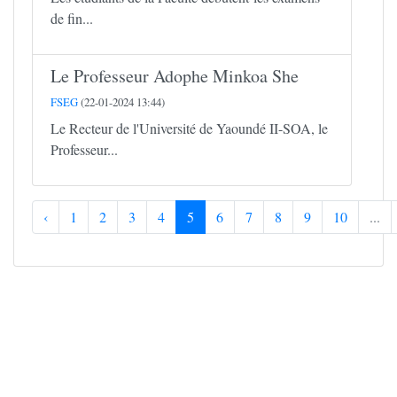
de fin...
Le Professeur Adophe Minkoa She
FSEG
(22-01-2024 13:44)
Le Recteur de l'Université de Yaoundé II-SOA, le
Professeur...
‹
1
2
3
4
5
6
7
8
9
10
...