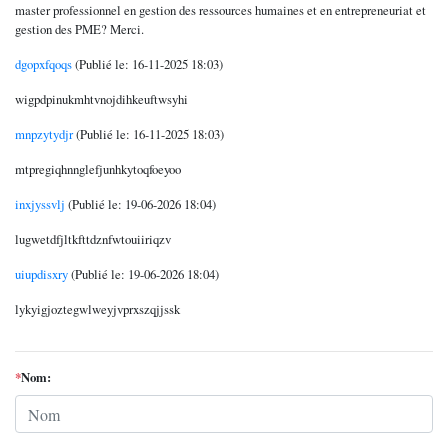
master professionnel en gestion des ressources humaines et en entrepreneuriat et
gestion des PME? Merci.
dgopxfqoqs
(Publié le: 16-11-2025 18:03)
wigpdpinukmhtvnojdihkeuftwsyhi
mnpzytydjr
(Publié le: 16-11-2025 18:03)
mtpregiqhnnglefjunhkytoqfoeyoo
inxjyssvlj
(Publié le: 19-06-2026 18:04)
lugwetdfjltkfttdznfwtouiiriqzv
uiupdisxry
(Publié le: 19-06-2026 18:04)
lykyigjoztegwlweyjvprxszqjjssk
*
Nom: