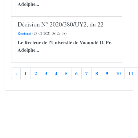
Adolphe...
Décision N° 2020/380/UY2, du 22
Rectorat
(23-02-2021 08:27:58)
Le Recteur de l’Université de Yaoundé II,
Pr.
Adolphe...
‹
1
2
3
4
5
6
7
8
9
10
11