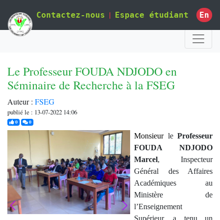
|
En
Contactez-nous
Espace étudiant
Le Professeur FOUDA NDJODO en
Séminaire de Recherche à la FSEG
Auteur :
FSEG
publié le : 13-07-2022 14:06
j'aime
commentaires
0
0
Monsieur
le
Professeur
FOUDA NDJODO
Marcel
, Inspecteur
Général des Affaires
Académiques au
Ministère de
l’Enseignement
Supérieur, a tenu un