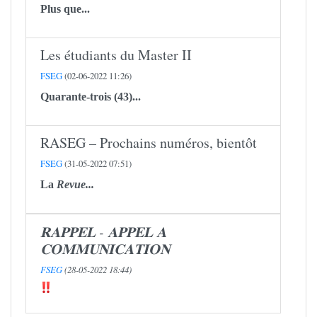
Plus que...
Les étudiants du Master II
FSEG
(02-06-2022 11:26)
Quarante-trois (43)...
RASEG – Prochains numéros, bientôt
FSEG
(31-05-2022 07:51)
La
Revue...
𝐑𝐀𝐏𝐏𝐄𝐋 - 𝐀𝐏𝐏𝐄𝐋 𝐀
𝐂𝐎𝐌𝐌𝐔𝐍𝐈𝐂𝐀𝐓𝐈𝐎𝐍
FSEG
(28-05-2022 18:44)