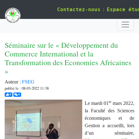
|
Contactez-nous
Espace étu
Séminaire sur le « Développement du
Commerce International et la
Transformation des Economies Africaines
»
Auteur :
FSEG
publié le : 08-03-2022 11:38
j'aime
commentaires
0
0
er
Le mardi 01
mars 2022,
la Faculté des Sciences
économiques et de
Gestion a accueilli, lors
d’un séminaire,