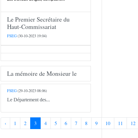
Le Premier Secrétaire du
Haut-Commissariat
FSEG
(30-10-2023 19:04)
La mémoire de Monsieur le
FSEG
(29-10-2023 08:06)
Le Département des...
‹
1
2
3
4
5
6
7
8
9
10
11
12