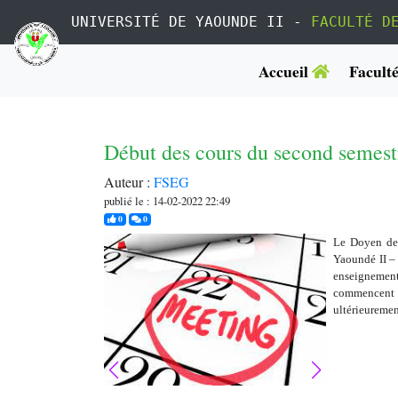
UNIVERSITÉ DE YAOUNDE II -
FACULTÉ D
Accueil
Facult
Début des cours du second semes
Auteur :
FSEG
publié le : 14-02-2022 22:49
j'aime
commentaires
0
0
Le Doyen de 
Yaoundé II – 
enseignemen
commencent
ultérieuremen