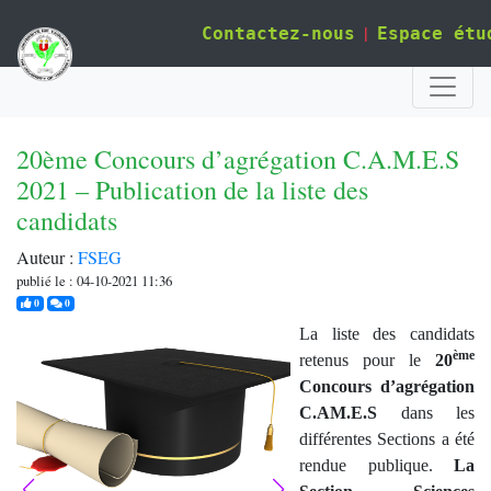
|
Contactez-nous
Espace étu
20ème Concours d’agrégation C.A.M.E.S
2021 – Publication de la liste des
candidats
Auteur :
FSEG
publié le : 04-10-2021 11:36
j'aime
commentaires
0
0
La liste des candidats
ème
retenus pour le
20
Concours d’agrégation
C.AM.E.S
dans les
différentes Sections a été
rendue publique.
La