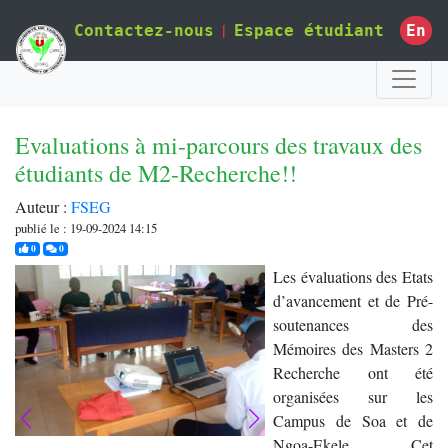
|
En
Contactez-nous
Espace étudiant
Evaluations à mi-parcours des travaux des
étudiants de M2-Recherche!!
Auteur :
FSEG
publié le : 19-09-2024 14:15
j'aime
commentaires
0
0
Les évaluations des Etats
d’avancement et de Pré-
soutenances des
Mémoires des Masters 2
Recherche ont été
organisées sur les
Campus de Soa et de
Ngoa-Ekele. Cet