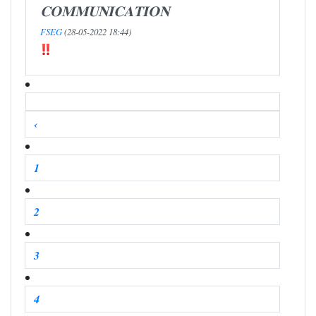
𝐂𝐎𝐌𝐌𝐔𝐍𝐈𝐂𝐀𝐓𝐈𝐎𝐍
FSEG
(28-05-2022 18:44)
‹
1
2
3
4