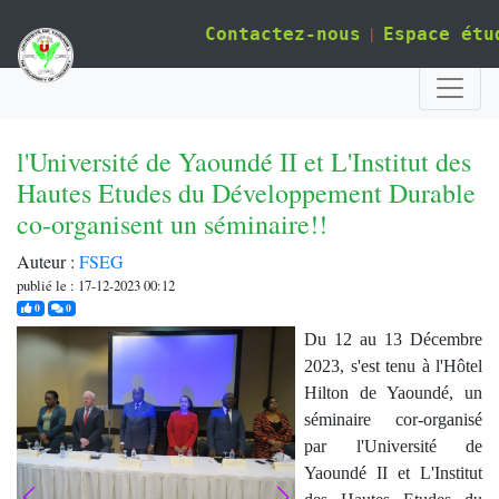
|
Contactez-nous
Espace étu
l'Université de Yaoundé II et L'Institut des
Hautes Etudes du Développement Durable
co-organisent un séminaire!!
Auteur :
FSEG
publié le : 17-12-2023 00:12
j'aime
commentaires
0
0
Du 12 au 13 Décembre
2023, s'est tenu à l'Hôtel
Hilton de Yaoundé, un
séminaire cor-organisé
par l'Université de
Yaoundé II et L'Institut