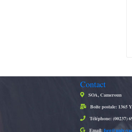
Contact
SOA, Cameroun
Boite postale: 1365 
Téléphone: (00237) 6
Email:
fseg@univ-ya