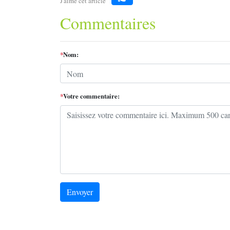
J'aime cet article
Like
Commentaires
*
Nom:
*
Votre commentaire:
Envoyer