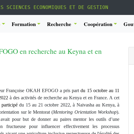
ES SCIENCES ECONOMIQUES ET DE GESTION
é
Formation
Recherche
Coopération
Gou
FOGO en recherche au Keyna et en
seur Françoise OKAH EFOGO a pris part
du 15 octobre au 11
2022
à des activités de recherche au Kenya et en France. A cet
 participé
du 15 au 21 octobre 2022, à Naivasha au Kenya, à
’orientation sur le Mentorat (
Mentoring Orientation Workshop
).
r avait pour but de donner au paires mentor les outils d’une
ion fructueuse pour influencer effectivement les processus
els visant une agriculture inclusive respectueuse de l'égalité des