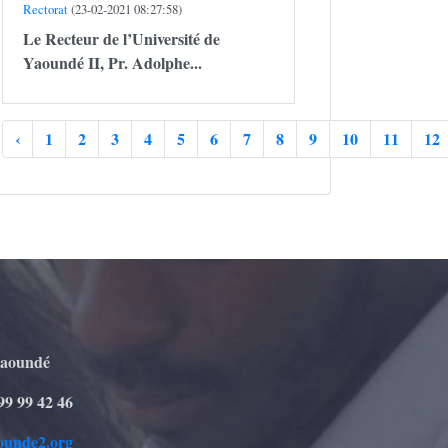
Rectorat
(23-02-2021 08:27:58)
Le Recteur de l’Université de
Yaoundé II,
Pr. Adolphe...
‹
1
2
3
4
5
6
7
8
9
10
11
12
Yaoundé
99 99 42 46
ounde2.org