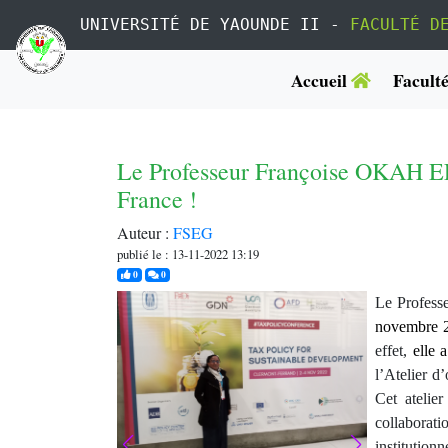
UNIVERSITÉ DE YAOUNDE II -
FACULTÉ D
Accueil
Facult
Le Professeur Françoise OKAH E
France !
Auteur :
FSEG
publié le : 13-11-2022 13:19
j'aime
commentaires
0
0
Le Profes
novembre 
effet,
elle a
l’Atelier d
Cet atelie
collaborat
institutionn