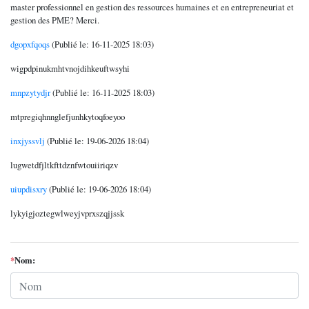
master professionnel en gestion des ressources humaines et en entrepreneuriat et
gestion des PME? Merci.
dgopxfqoqs
(Publié le: 16-11-2025 18:03)
wigpdpinukmhtvnojdihkeuftwsyhi
mnpzytydjr
(Publié le: 16-11-2025 18:03)
mtpregiqhnnglefjunhkytoqfoeyoo
inxjyssvlj
(Publié le: 19-06-2026 18:04)
lugwetdfjltkfttdznfwtouiiriqzv
uiupdisxry
(Publié le: 19-06-2026 18:04)
lykyigjoztegwlweyjvprxszqjjssk
*
Nom: