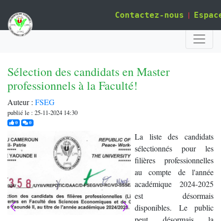
|
Contactez-nous
Espac
Sélection des candidats en Master
professionnels à la Faculté!
Auteur :
FSEG
publié le : 25-11-2024 14:30
j'aime
commentaires
0
0
La liste des candidats
sélectionnés pour les
filières professionnelles
au compte de l'année
académique 2024-2025
est désormais
disponibles. Le public
peut désormais la