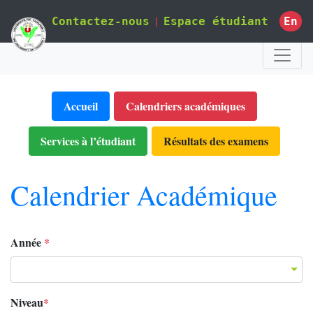
|
En
Contactez-nous
Espace étudiant
Accueil
Calendriers académiques
Services à l’étudiant
Résultats des examens
Calendrier Académique
Année
*
Niveau
*