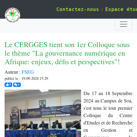
|
Contactez-nous
Espace étu
Le CERGGES tient son 1er Colloque sous
le thème "La gouvernance numérique en
Afrique: enjeux, défis et perspectives"!
Auteur :
FSEG
publié le : 19-09-2024 15:29
j'aime
commentaires
0
0
Du 17 au 18 Septembre
2024 au Campus de Soa,
s'est tenu le tout premier
Colloque du Centre
d'Etudes et de Recherche
en Gestion et