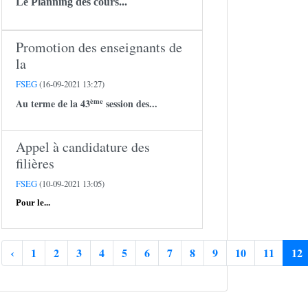
Le Planning des cours...
Promotion des enseignants de
la
FSEG
(16-09-2021 13:27)
ème
Au terme de la 43
session des...
Appel à candidature des
filières
FSEG
(10-09-2021 13:05)
Pour le...
‹
1
2
3
4
5
6
7
8
9
10
11
12