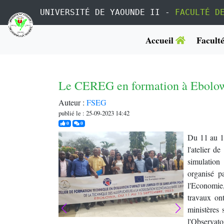
UNIVERSITÉ DE YAOUNDE II -
FACULTÉ D
Accueil
Facult
Le CEREG en formation à Ebolow
Auteur :
FSEG
publié le : 25-09-2023 14:42
j'aime
commentaires
0
0
Du 11 au 1
l'atelier d
simulation
organisé pa
l'Economie
travaux ont
ministères s
l'Observato