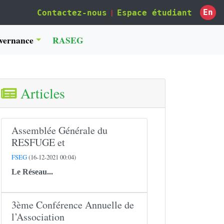
|
En
Contactez-nous
Espace étudiant
vernance
RASEG
Articles
Assemblée Générale du
RESFUGE et
FSEG
(16-12-2021 00:04)
Le
Réseau...
3ème Conférence Annuelle de
l’Association